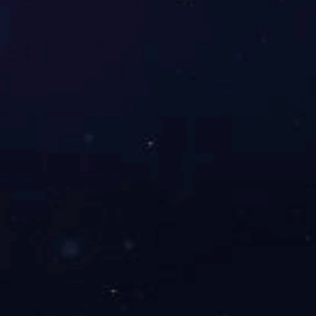
邮编查询
电子地图
天气查询
友情链接
MK体育（中国）国际平台_MK SPORTS
|
MK体育（中国）国际
地址：河北省石家庄市新华区合作路71号 电话：0311-88615692 传真：03