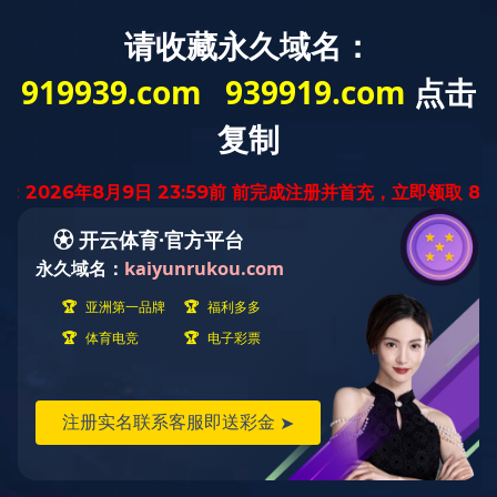
MK体育（中国）国
MK体育（中国）国
MK体育（中国
际平台_MK
际平台_MK
际平台_MK
SPORTS
SPORTS
SPORTS