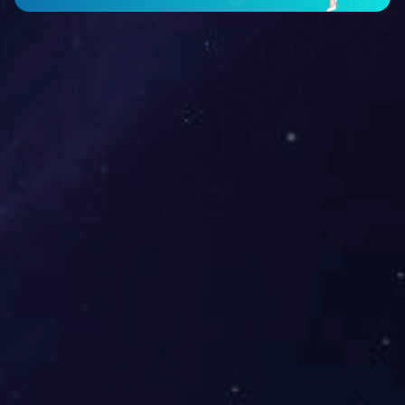
产品展示
燃油压力调节器2
过滤网，滤筒，滤芯