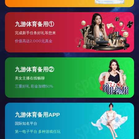
您的位置在：
首页 >
产品展示 >
厨房设备 >
厨具