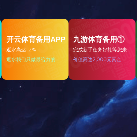
花叶（1）
【首页】 【上一页】 【下一页】 【末页】 共 4 