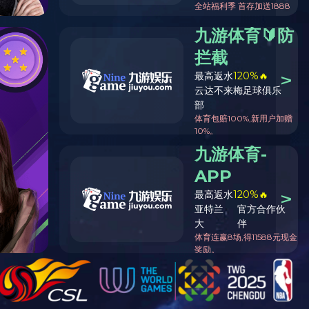
您的位置在：
首页 >
产品展示 >
铁艺制品 >
花叶
花叶