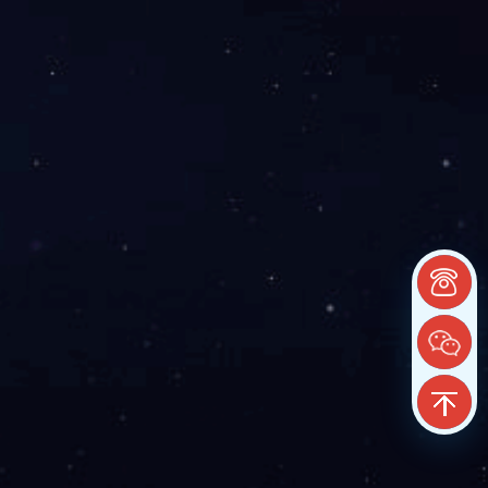
 SPORTS
|
企业党建
|
产品展示
|
信息公开
公安备案：
13010502001578号