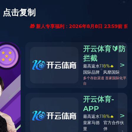
搜索
息公开
English Web