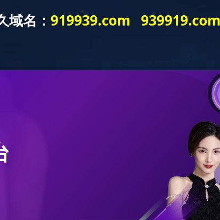
2026 年 08 月 08 日 星期六
（中国）国
企业党建
产品展示
信
_MK
RTS