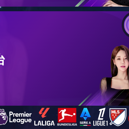
花叶
花叶（3）
花叶（2）