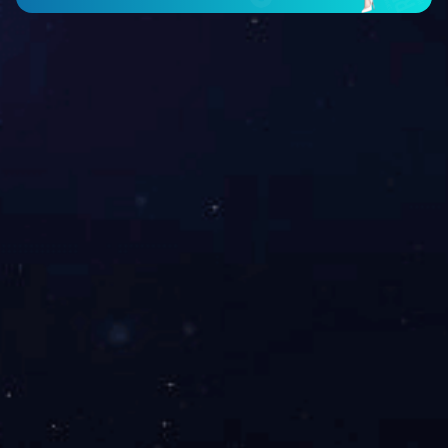
管套（3）
【首页】 【
MK体育（中国）国际平台_MK SPORTS
|
MK体育（中国）国际
地址：河北省石家庄市新华区合作路71号 电话：0311-88615692 传真：03
版权所有 @ MK体育（中国）国际平台_MK SPORTS 2023-2
技术支持：
网讯科技