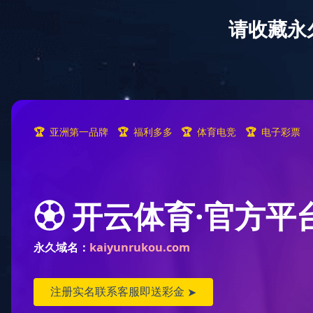
MK体育（中国）国
MK体育（中国）国
MK体育
际平台_MK
际平台_MK
际平台
SPORTS
SPORTS
SPO