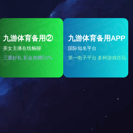
条记录 每页12条记录 页码:1/1