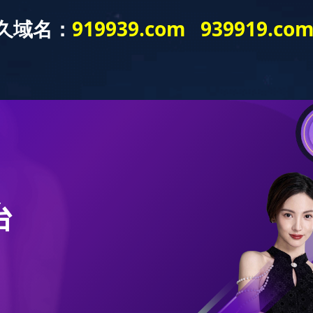
2026 年 08 月 09 日 星期日
（中国）国
企业党建
产品展示
信
_MK
RTS