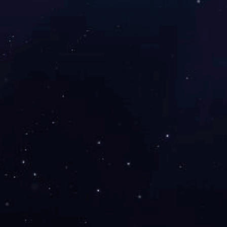
其他机械
农业机械
其他
MK体育（中国）国际平台_MK SPORTS
|
MK体育
地址：河北省石家庄市新华区合作路71号 电话：0311-8861569
版权所有 @ MK体育（中国）国际平台_MK SPORTS 
技术支持：
网讯科技