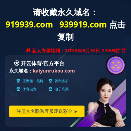
MK体育（中国）国
MK体育（中国）国
MK体育（中国
际平台_MK
际平台_MK
际平台_MK
SPORTS
SPORTS
SPORTS