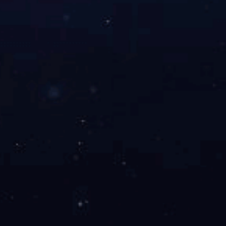
【首页】 【
MK体育（中国）国际平台_MK SPORTS
|
MK体育（中国）国际
地址：河北省石家庄市新华区合作路71号 电话：0311-88615692 传真：03
版权所有 @ MK体育（中国）国际平台_MK SPORTS 2023-2
技术支持：
网讯科技
xk官方网站_XK(中国)
|
开云kaiyun官方在线入口
|
拼搏在线官方
网站
|
雷火在线官网
|
星空官方端网站登录入口
|
九游·体育
|