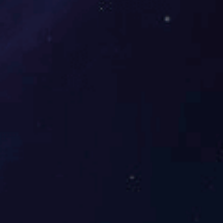
洗衣机套（4）