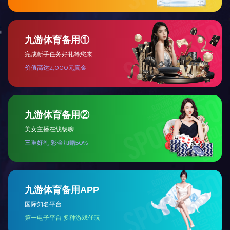
不锈钢铸件及零件