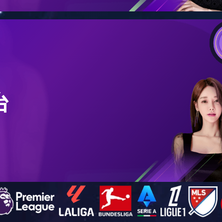
机械零部件
您的
没有记录
【首页】 【上一页】 【下一页】 【末页】 共 0