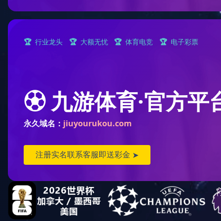
食品机械
机械零件
铁艺制品
建筑及庭院装饰制品
塑料制品
家用纺织品
厨房设备