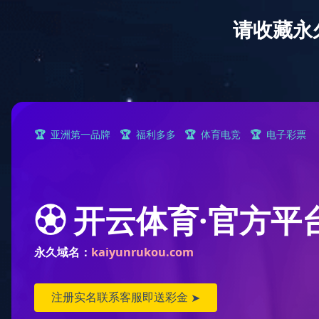
MK体育（中国）国
MK体育（中国）国
MK体育
际平台_MK
际平台_MK
际平台
SPORTS
SPORTS
SPO