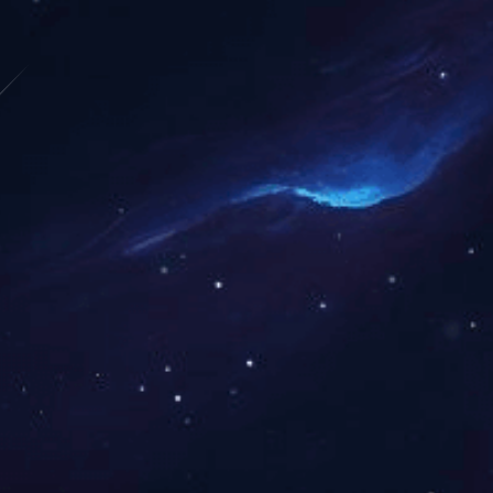
石刻、石雕、石材
卫浴产品
耐火材料
健身器械
机床和工具
仪器仪表
机电设备
轴承机械基础件
石油化工机械