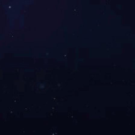
（中国）国际平台_MK SPORTS
|
MK体育（中国）国际平台_MK
2 传真：0311-87046770 E-mail：hbmec@126.com
2023-2028 保留一切权利 备案号：：
冀ICP备13021553号-1