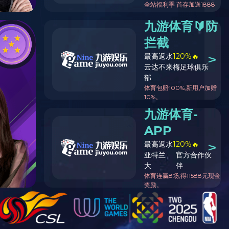
位置在：
首页 >
产品展示 >
机械零件 >
机械零部件
 条记录 每页10条记录 页码:/0