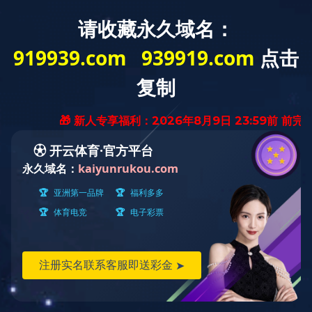
MK体育（中国）国
MK体育（中国）国
MK体育（中国
际平台_MK
际平台_MK
际平台_MK
SPORTS
SPORTS
SPORTS