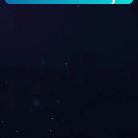
冲压件
【首页】 【
MK体育（中国）国际平台_MK SPORTS
|
MK体育（中国）国际
地址：河北省石家庄市新华区合作路71号 电话：0311-88615692 传真：03
版权所有 @ MK体育（中国）国际平台_MK SPORTS 2023-2
技术支持：
网讯科技