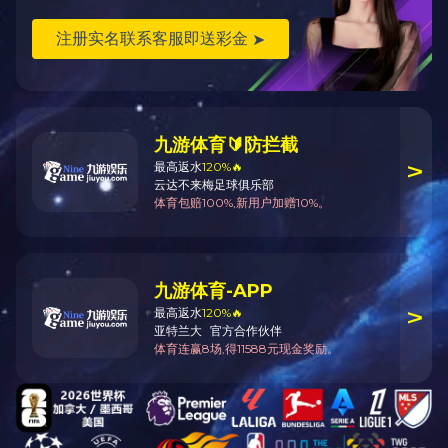
MK体育（中国）国际平台_MK SPORTS
|
MK体育（中国）国际
地址：河北省石家庄市新华区合作路71号 电话：0311-88615692 传真：03
版权所有 @ MK体育（中国）国际平台_MK SPORTS 2023-2
技术支持：
网讯科技
xk官方网站_XK(中国)
|
开云kaiyun官方在线入口
|
拼搏在线官方
网站
|
雷火在线官网
|
星空官方端网站登录入口
|
九游·体育
|
DAJIANG.COM_大江(中国)
|
jnty. com
|
新利网页版
|