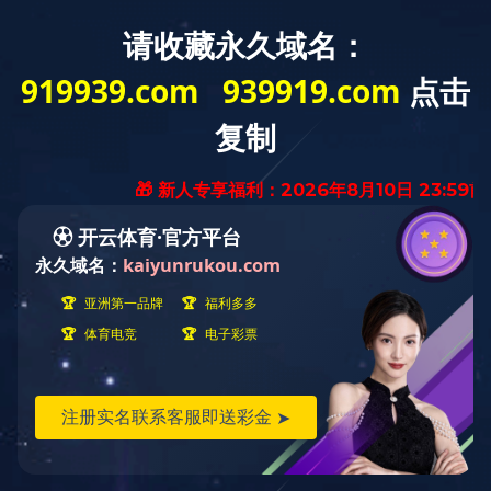
MK体育（中国）国
MK体育（中国）国
MK体育（中国
际平台_MK
际平台_MK
际平台_MK
SPORTS
SPORTS
SPORTS